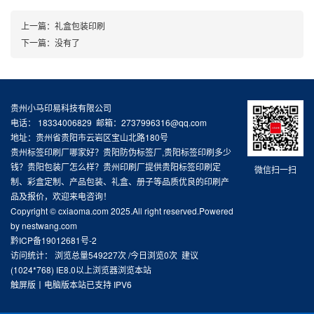
上一篇：
礼盒包装印刷
下一篇：没有了
贵州小马印易科技有限公司
电话： 18334006829 邮箱：2737996316@qq.com
地址：贵州省贵阳市云岩区宝山北路180号
贵州标签印刷厂哪家好？贵阳防伪标签厂,贵阳标签印刷多少
钱？贵阳包装厂怎么样？贵州印刷厂提供贵阳标签印刷定
微信扫一扫
制、彩盒定制、产品包装、礼盒、册子等品质优良的印刷产
品及报价，欢迎来电咨询！
Copyright © cxiaoma.com 2025.All right reserved.Powered
by nestwang.com
黔ICP备19012681号-2
访问统计： 浏览总量549227次 /今日浏览0次 建议
(1024*768) IE8.0以上浏览器浏览本站
触屏版
丨
电脑版
本站已支持 IPV6